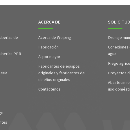
ACERCA DE
SOLICITU
uberías de
Acerca de Welping
Drenaje muni
Fabricación
Conexiones 
tuberías PPR
agua
Al por mayor
Riego agríco
Fabricantes de equipos
ería
originales y fabricantes de
Proyectos d
diseños originales
Abastecimie
Contáctenos
uso domésti
go
ntes