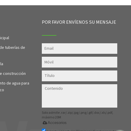
D
POR FAVOR ENVÍENOS SU MENSAJE
cipal
de tuberías de
la
e construcción
nto de agua para
co
Solo admite .rar/.zip/.jpg/.png/.gif/.doc/.xls/.pdf,
máximo 20M
Accesorios