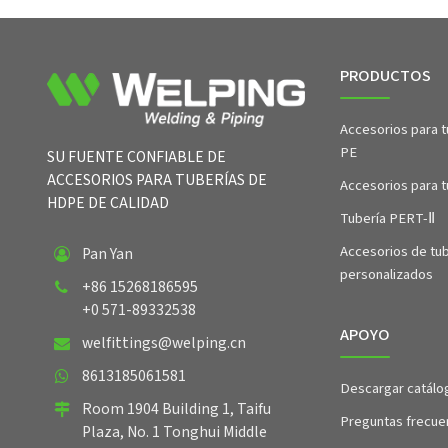
PRODUCTOS
Accesorios para t
PE
SU FUENTE CONFIABLE DE
ACCESORIOS PARA TUBERÍAS DE
Accesorios para 
HDPE DE CALIDAD
Tubería PERT-Ⅱ
Accesorios de tub
Pan Yan
personalizados
+86 15268186595
+0 571-89332538
APOYO
welfittings@welping.cn
8613185061581
Descargar catálo
Room 1904 Building 1, Taifu
Preguntas frecue
Plaza, No. 1 Tonghui Middle