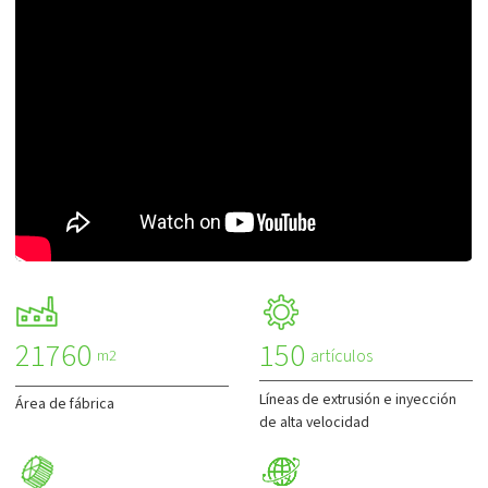
21760
150
artículos
m2
Líneas de extrusión e inyección
Área de fábrica
de alta velocidad