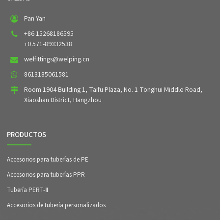
Pan Yan
+86 15268186595
+0 571-89332538
welfittings@welping.cn
8613185061581
Room 1904 Building 1, Taifu Plaza, No. 1 Tonghui Middle Road,
Xiaoshan District, Hangzhou
PRODUCTOS
Accesorios para tuberías de PE
Accesorios para tuberías PPR
Tubería PERT-Ⅱ
Accesorios de tubería personalizados