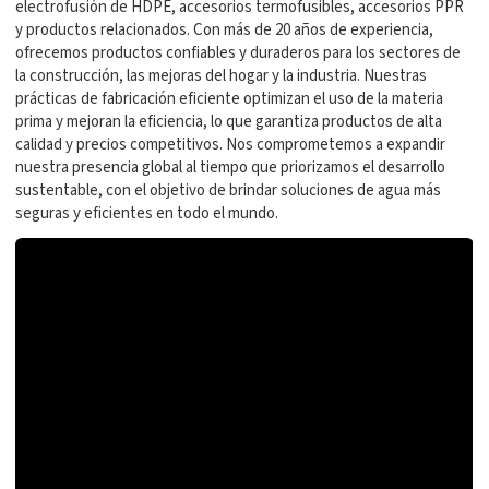
electrofusión de HDPE, accesorios termofusibles, accesorios PPR
y productos relacionados. Con más de 20 años de experiencia,
ofrecemos productos confiables y duraderos para los sectores de
la construcción, las mejoras del hogar y la industria. Nuestras
prácticas de fabricación eficiente optimizan el uso de la materia
prima y mejoran la eficiencia, lo que garantiza productos de alta
calidad y precios competitivos. Nos comprometemos a expandir
nuestra presencia global al tiempo que priorizamos el desarrollo
sustentable, con el objetivo de brindar soluciones de agua más
seguras y eficientes en todo el mundo.