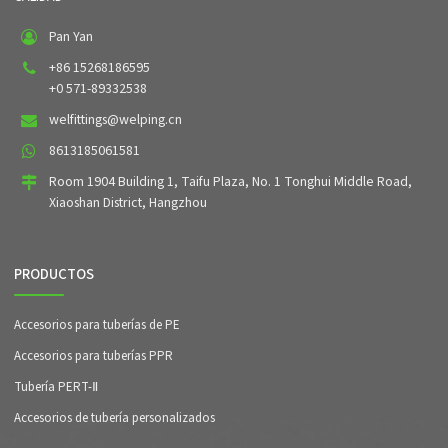
Pan Yan
+86 15268186595
+0 571-89332538
welfittings@welping.cn
8613185061581
Room 1904 Building 1, Taifu Plaza, No. 1 Tonghui Middle Road,
Xiaoshan District, Hangzhou
PRODUCTOS
Accesorios para tuberías de PE
Accesorios para tuberías PPR
Tubería PERT-Ⅱ
Accesorios de tubería personalizados