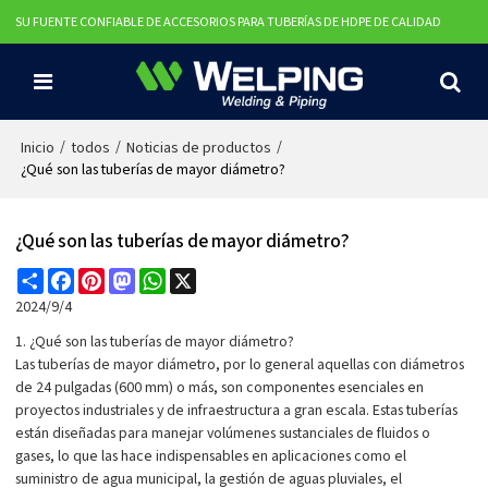
SU FUENTE CONFIABLE DE ACCESORIOS PARA TUBERÍAS DE HDPE DE CALIDAD
/
/
/
Inicio
todos
Noticias de productos
¿Qué son las tuberías de mayor diámetro?
¿Qué son las tuberías de mayor diámetro?
Share
Facebook
Pinterest
Mastodon
WhatsApp
X
2024/9/4
1. ¿Qué son las tuberías de mayor diámetro?
Las tuberías de mayor diámetro, por lo general aquellas con diámetros
de 24 pulgadas (600 mm) o más, son componentes esenciales en
proyectos industriales y de infraestructura a gran escala. Estas tuberías
están diseñadas para manejar volúmenes sustanciales de fluidos o
gases, lo que las hace indispensables en aplicaciones como el
suministro de agua municipal, la gestión de aguas pluviales, el