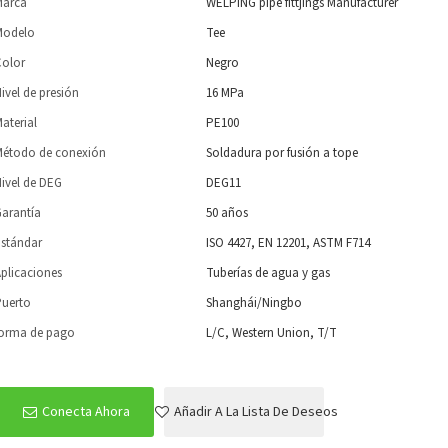
Marca
WELPING pipe fittjings Manufacturer
Modelo
Tee
olor
Negro
ivel de presión
16 MPa
aterial
PE100
Método de conexión
Soldadura por fusión a tope
ivel de DEG
DEG11
arantía
50 años
stándar
ISO 4427, EN 12201, ASTM F714
plicaciones
Tuberías de agua y gas
uerto
Shanghái/Ningbo
forma de pago
L/C, Western Union, T/T
Conecta Ahora
Añadir A La Lista De Deseos