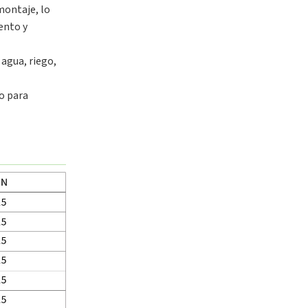
montaje, lo
ento y
agua, riego,
o para