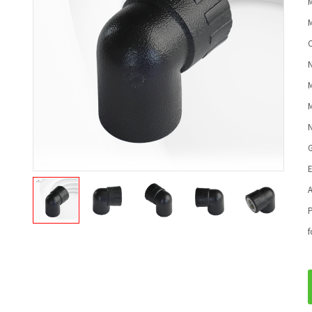
C
N
M
N
G
E
A
P