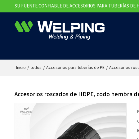
SU FUENTE CONFIABLE DE ACCESORIOS PARA TUBERÍAS DE 
/
/
/
Inicio
todos
Accesorios para tuberías de PE
Accesorios ros
Accesorios roscados de HDPE, codo hembra de
p
C
E