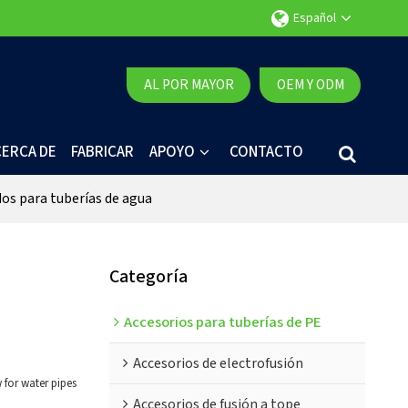
Español
AL POR MAYOR
OEM Y ODM
CERCA DE
FABRICAR
APOYO
CONTACTO
os para tuberías de agua
Categoría
Accesorios para tuberías de PE
Accesorios de electrofusión
 for water pipes
Accesorios de fusión a tope