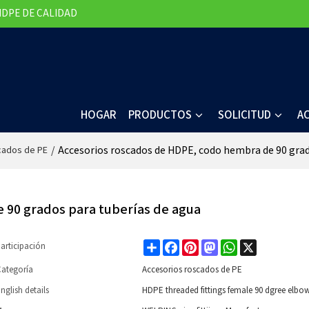
HDPE DE CALIDAD
HOGAR
PRODUCTOS
SOLICITUD
A
/
Accesorios roscados de HDPE, codo hembra de 90 grad
cados de PE
 90 grados para tuberías de agua
Share
Facebook
Pinterest
Mastodon
WhatsApp
X
articipación
ategoría
Accesorios roscados de PE
nglish details
HDPE threaded fittings female 90 dgree elbow