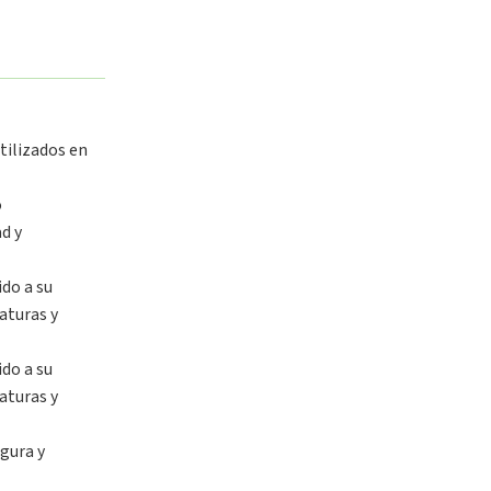
tilizados en
o
d y
do a su
aturas y
do a su
aturas y
gura y